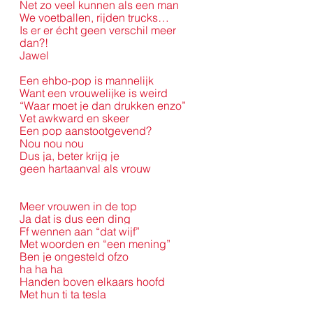
Net zo veel kunnen als een man
We voetballen, rijden trucks…
Is er er écht geen verschil meer 
dan?!
Jawel
Een ehbo-pop is mannelijk
Want een vrouwelijke is weird
“Waar moet je dan drukken enzo”
Vet awkward en skeer
Een pop aanstootgevend?
Nou nou nou
Dus ja, beter krijg je
geen hartaanval als vrouw
Meer vrouwen in de top
Ja dat is dus een ding
Ff wennen aan “dat wijf”
Met woorden en “een mening”
Ben je ongesteld ofzo
ha ha ha
Handen boven elkaars hoofd
Met hun ti ta tesla