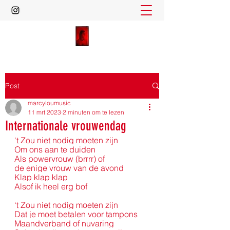
Post
marcyloumusic
11 mrt 2023
2 minuten om te lezen
Internationale vrouwendag
‘t Zou niet nodig moeten zijn
Om ons aan te duiden
Als powervrouw (brrrr) of
de enige vrouw van de avond
Klap klap klap
Alsof ik heel erg bof
‘t Zou niet nodig moeten zijn
Dat je moet betalen voor tampons
Maandverband of nuvaring