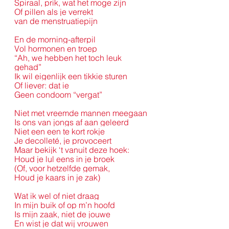
Spiraal, prik, wat het moge zijn
Of pillen als je verrekt
van de menstruatiepijn
En de morning-afterpil
Vol hormonen en troep
“Ah, we hebben het toch leuk 
gehad”
Ik wil eigenlijk een tikkie sturen
Of liever: dat ie
Geen condoom “vergat”
Niet met vreemde mannen meegaan
Is ons van jongs af aan geleerd
Niet een een te kort rokje
Je decolleté, je provoceert
Maar bekijk ‘t vanuit deze hoek:
Houd je lul eens in je broek
(Of, voor hetzelfde gemak,
Houd je kaars in je zak)
Wat ik wel of niet draag
In mijn buik of op m’n hoofd
Is mijn zaak, niet de jouwe
En wist je dat wij vrouwen